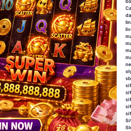
bo
Ca
da
li
li
m
ma
ma
ma
n
ol
sb
si
si
si
si
si
Si
Sl