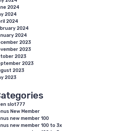
ly 2024
ne 2024
y 2024
ril 2024
bruary 2024
nuary 2024
ecember 2023
ovember 2023
tober 2023
eptember 2023
gust 2023
y 2023
ategories
en slot777
onus New Member
nus new member 100
nus new member 100 to 3x