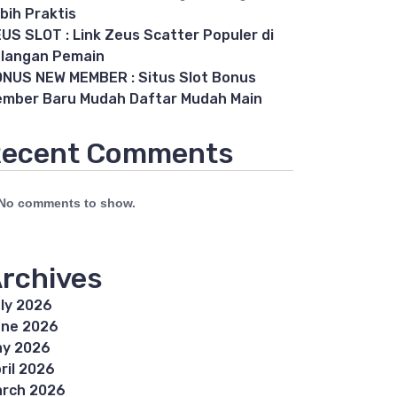
bih Praktis
US SLOT : Link Zeus Scatter Populer di
langan Pemain
NUS NEW MEMBER : Situs Slot Bonus
mber Baru Mudah Daftar Mudah Main
ecent Comments
No comments to show.
rchives
ly 2026
ne 2026
y 2026
ril 2026
rch 2026