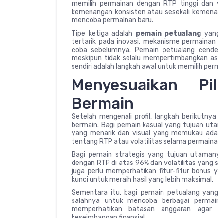
memilih permainan dengan RTP tinggi dan vo
kemenangan konsisten atau sesekali kemenan
mencoba permainan baru.
Tipe ketiga adalah
pemain petualang
yang
tertarik pada inovasi, mekanisme permaina
coba sebelumnya. Pemain petualang cende
meskipun tidak selalu mempertimbangkan aspek
sendiri adalah langkah awal untuk memilih per
Menyesuaikan Pi
Bermain
Setelah mengenali profil, langkah berikutny
bermain. Bagi pemain kasual yang tujuan ut
yang menarik dan visual yang memukau adalah
tentang RTP atau volatilitas selama permain
Bagi pemain strategis yang tujuan utaman
dengan RTP di atas 96% dan volatilitas yang se
juga perlu memperhatikan fitur-fitur bonus ya
kunci untuk meraih hasil yang lebih maksimal.
Sementara itu, bagi pemain petualang yan
salahnya untuk mencoba berbagai permain
memperhatikan batasan anggaran agar
keseimbangan finansial.