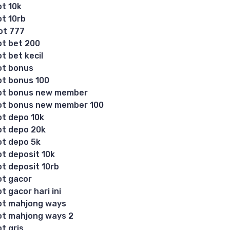
ot 10k
ot 10rb
ot 777
ot bet 200
ot bet kecil
ot bonus
ot bonus 100
ot bonus new member
ot bonus new member 100
ot depo 10k
ot depo 20k
ot depo 5k
ot deposit 10k
ot deposit 10rb
ot gacor
ot gacor hari ini
ot mahjong ways
ot mahjong ways 2
ot qris