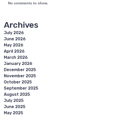
No comments to show.
Archives
July 2026
June 2026
May 2026
April 2026
March 2026
January 2026
December 2025
November 2025
October 2025
September 2025
August 2025
July 2025
June 2025
May 2025