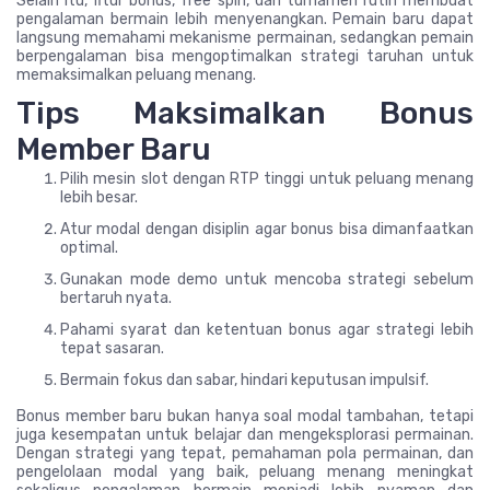
Selain itu, fitur bonus, free spin, dan turnamen rutin membuat
pengalaman bermain lebih menyenangkan. Pemain baru dapat
langsung memahami mekanisme permainan, sedangkan pemain
berpengalaman bisa mengoptimalkan strategi taruhan untuk
memaksimalkan peluang menang.
Tips Maksimalkan Bonus
Member Baru
Pilih mesin slot dengan RTP tinggi untuk peluang menang
lebih besar.
Atur modal dengan disiplin agar bonus bisa dimanfaatkan
optimal.
Gunakan mode demo untuk mencoba strategi sebelum
bertaruh nyata.
Pahami syarat dan ketentuan bonus agar strategi lebih
tepat sasaran.
Bermain fokus dan sabar, hindari keputusan impulsif.
Bonus member baru bukan hanya soal modal tambahan, tetapi
juga kesempatan untuk belajar dan mengeksplorasi permainan.
Dengan strategi yang tepat, pemahaman pola permainan, dan
pengelolaan modal yang baik, peluang menang meningkat