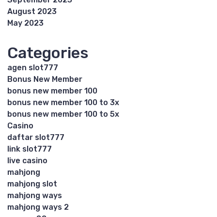
August 2023
May 2023
Categories
agen slot777
Bonus New Member
bonus new member 100
bonus new member 100 to 3x
bonus new member 100 to 5x
Casino
daftar slot777
link slot777
live casino
mahjong
mahjong slot
mahjong ways
mahjong ways 2