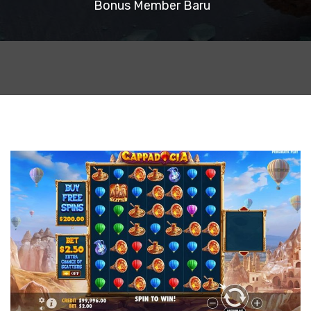
Bonus Member Baru