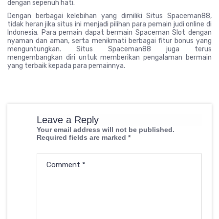
dengan sepenuh hati.
Dengan berbagai kelebihan yang dimiliki Situs Spaceman88,
tidak heran jika situs ini menjadi pilihan para pemain judi online di
Indonesia. Para pemain dapat bermain Spaceman Slot dengan
nyaman dan aman, serta menikmati berbagai fitur bonus yang
menguntungkan. Situs Spaceman88 juga terus
mengembangkan diri untuk memberikan pengalaman bermain
yang terbaik kepada para pemainnya.
Leave a Reply
Your email address will not be published.
Required fields are marked
*
Comment
*