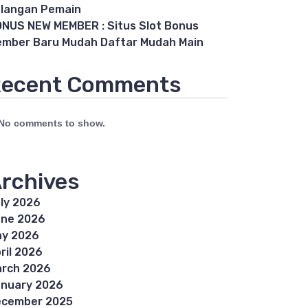
langan Pemain
NUS NEW MEMBER : Situs Slot Bonus
mber Baru Mudah Daftar Mudah Main
ecent Comments
No comments to show.
rchives
ly 2026
ne 2026
y 2026
ril 2026
rch 2026
nuary 2026
ecember 2025