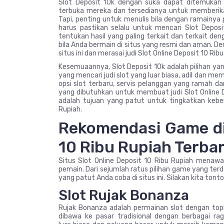
Slot Deposit 10k dengan suka dapat ditemukan 
terbuka mereka dan tersedianya untuk memberika
Tapi, penting untuk menulis bila dengan ramainya p
harus pastikan selalu untuk mencari Slot Deposi
tentukan hasil yang paling terkait dan terkait de
bila Anda bermain di situs yang resmi dan aman. 
situs ini dan merasai judi Slot Online Deposit 10 Rib
Kesemuaannya, Slot Deposit 10k adalah pilihan yang
yang mencari judi slot yang luar biasa, adil dan
opsi slot terbaru, servis pelanggan yang ramah d
yang dibutuhkan untuk membuat judi Slot Online D
adalah tujuan yang patut untuk tingkatkan kebe
Rupiah.
Rekomendasi Game di 
10 Ribu Rupiah Terba
Situs Slot Online Deposit 10 Ribu Rupiah menaw
pemain. Dari sejumlah ratus pilihan game yang t
yang patut Anda coba di situs ini. Silakan kita to
Slot Rujak Bonanza
Rujak Bonanza adalah permainan slot dengan topi
dibawa ke pasar tradisional dengan berbagai r