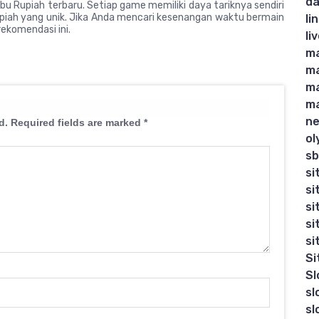
da
ibu Rupiah terbaru. Setiap game memiliki daya tariknya sendiri
Rupiah yang unik. Jika Anda mencari kesenangan waktu bermain
li
rekomendasi ini.
li
m
ma
ma
ma
n
d.
Required fields are marked
*
ol
sb
si
si
si
si
si
Si
Sl
sl
sl