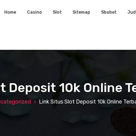
Home
Casino
Slot
Sitemap
Sbobet
Jud
t Deposit 10k Online T
categorized
Link Situs Slot Deposit 10k Online Terba