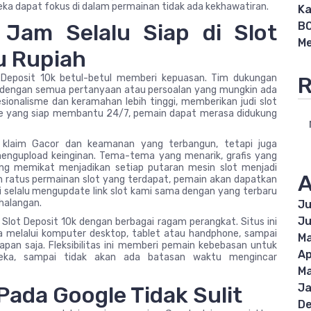
a dapat fokus di dalam permainan tidak ada kekhawatiran.
Ka
Jam Selalu Siap di Slot
BO
Me
u Rupiah
ot Deposit 10k betul-betul memberi kepuasan. Tim dukungan
R
 dengan semua pertanyaan atau persoalan yang mungkin ada
ionalisme dan keramahan lebih tinggi, memberikan judi slot
ce yang siap membantu 24/7, pemain dapat merasa didukung
 klaim Gacor dan keamanan yang terbangun, tetapi juga
engupload keinginan. Tema-tema yang menarik, grafis yang
ng memikat menjadikan setiap putaran mesin slot menjadi
A
h ratus permainan slot yang terdapat, pemain akan dapatkan
i selalu mengupdate link slot kami sama dengan yang terbaru
halangan.
Ju
Ju
lot Deposit 10k dengan berbagai ragam perangkat. Situs ini
da melalui komputer desktop, tablet atau handphone, sampai
Ma
pan saja. Fleksibilitas ini memberi pemain kebebasan untuk
Ap
reka, sampai tidak akan ada batasan waktu mengincar
Ma
Ja
 Pada Google Tidak Sulit
D