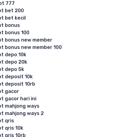
ot 777
ot bet 200
ot bet kecil
ot bonus
ot bonus 100
ot bonus new member
ot bonus new member 100
ot depo 10k
ot depo 20k
ot depo 5k
ot deposit 10k
ot deposit 10rb
ot gacor
ot gacor hari ini
ot mahjong ways
ot mahjong ways 2
ot qris
ot qris 10k
ot qris 10rb