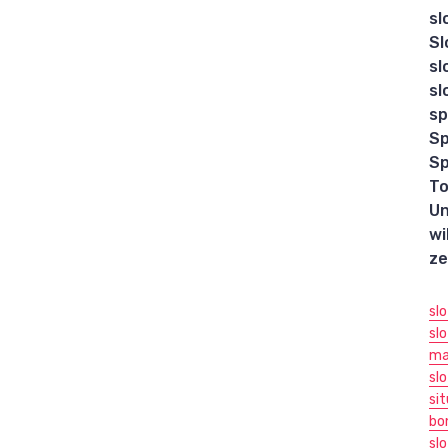
sl
Sl
sl
sl
s
Sp
S
To
Un
wi
ze
slo
sl
ma
sl
si
bo
slo