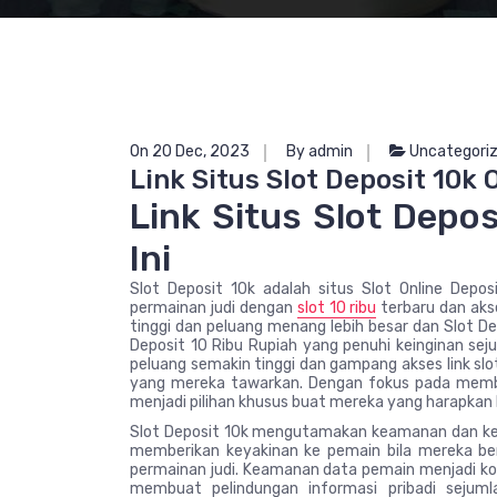
On 20 Dec, 2023
By admin
Uncategori
Link Situs Slot Deposit 10k O
Link Situs Slot Depos
Ini
Slot Deposit 10k adalah situs Slot Online Depo
permainan judi dengan
slot 10 ribu
terbaru dan akse
tinggi dan peluang menang lebih besar dan Slot De
Deposit 10 Ribu Rupiah yang penuhi keinginan sej
peluang semakin tinggi dan gampang akses link sl
yang mereka tawarkan. Dengan fokus pada membe
menjadi pilihan khusus buat mereka yang harapkan 
Slot Deposit 10k mengutamakan keamanan dan ken
memberikan keyakinan ke pemain bila mereka be
permainan judi. Keamanan data pemain menjadi kon
membuat pelindungan informasi pribadi sejuml