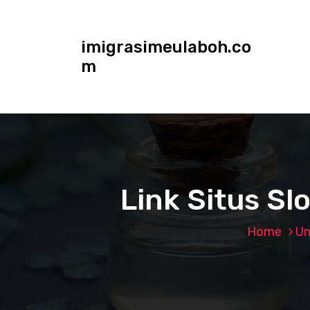
S
k
i
imigrasimeulaboh.co
p
m
t
o
c
o
n
t
e
n
Link Situs Slo
t
Home
Un