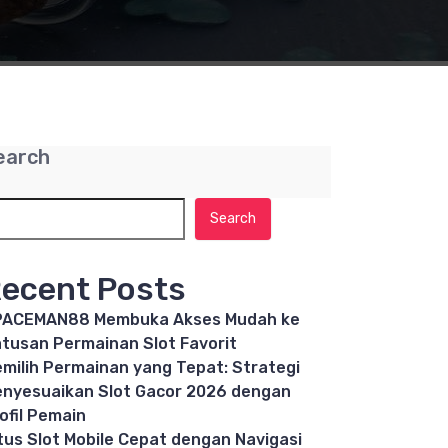
earch
Search
ecent Posts
PACEMAN88 Membuka Akses Mudah ke
tusan Permainan Slot Favorit
milih Permainan yang Tepat: Strategi
nyesuaikan Slot Gacor 2026 dengan
ofil Pemain
tus Slot Mobile Cepat dengan Navigasi