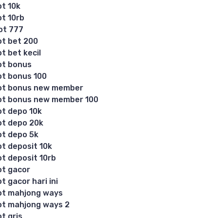
ot 10k
ot 10rb
ot 777
ot bet 200
ot bet kecil
ot bonus
ot bonus 100
ot bonus new member
ot bonus new member 100
ot depo 10k
ot depo 20k
ot depo 5k
ot deposit 10k
ot deposit 10rb
ot gacor
ot gacor hari ini
ot mahjong ways
ot mahjong ways 2
ot qris