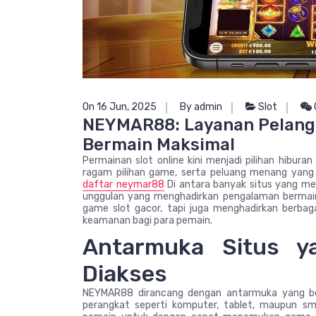
On 16 Jun, 2025
By admin
Slot
NEYMAR88: Layanan Pelang
Bermain Maksimal
Permainan slot online kini menjadi pilihan hibura
ragam pilihan game, serta peluang menang yang
daftar neymar88
Di antara banyak situs yang me
unggulan yang menghadirkan pengalaman bermain 
game slot gacor, tapi juga menghadirkan berba
keamanan bagi para pemain.
Antarmuka Situs 
Diakses
NEYMAR88 dirancang dengan antarmuka yang ber
perangkat seperti komputer, tablet, maupun 