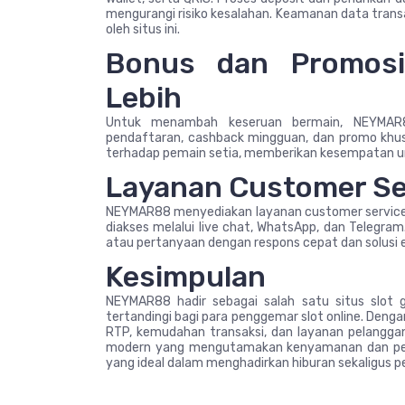
mengurangi risiko kesalahan. Keamanan data transa
oleh situs ini.
Bonus dan Promosi
Lebih
Untuk menambah keseruan bermain, NEYMAR8
pendaftaran, cashback mingguan, dan promo khusus
terhadap pemain setia, memberikan kesempatan 
Layanan Customer Se
NEYMAR88 menyediakan layanan customer service
diakses melalui live chat, WhatsApp, dan Telegra
atau pertanyaan dengan respons cepat dan solusi e
Kesimpulan
NEYMAR88 hadir sebagai salah satu situs slot
tertandingi bagi para penggemar slot online. Dengan
RTP, kemudahan transaksi, dan layanan pelangga
modern yang mengutamakan kenyamanan dan pel
yang ideal dalam menghadirkan hiburan sekaligus 