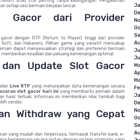
vorit atau fitur penting tanpa kebingungan. Pengalaman
Ja
 setiap sesi bermain berjalan lancar.
D
 Gacor dari Provider
N
Oc
S
acor dengan RTP (Return to Player) tinggi dari provider
Au
 Soft, dan Habanero. Pilihan game yang variatif mencakup
 pemain dapat menyesuaikan strategi dan preferensi bermain
Ju
tuk memberikan keadilan dan peluang kemenangan optimal.
Ju
 dan Update Slot Gacor
Ma
Ap
Ma
pilan
Live RTP
yang menunjukkan data kemenangan secara
Fe
ocoran slot gacor hari ini
yang membantu pemain dalam
Ja
asil terbaik. Informasi ini memberikan nilai tambah bagi
bih cerdas.
D
N
dan Withdraw yang Cepat
Oc
S
Au
n yang mudah dan terpercaya, termasuk transfer bank, e-
 dana berlangsung secara instan dengan sistem otomatis yang