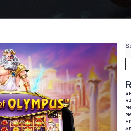
S
R
S
Ra
Me
Me
Pr
Si