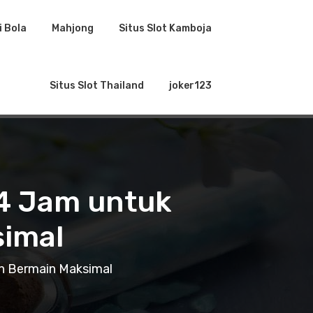
i Bola
Mahjong
Situs Slot Kamboja
Situs Slot Thailand
joker123
4 Jam untuk
imal
 Bermain Maksimal