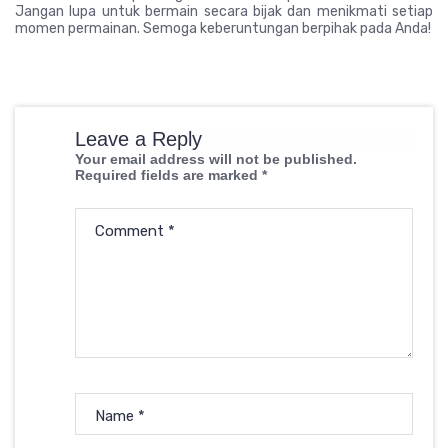
Jangan lupa untuk bermain secara bijak dan menikmati setiap
momen permainan. Semoga keberuntungan berpihak pada Anda!
Leave a Reply
Your email address will not be published.
Required fields are marked
*
Comment
*
Name
*