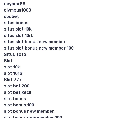
neymar88
olympus1000
sbobet
situs bonus
situs slot 10k
situs slot 10rb
situs slot bonus new member
situs slot bonus new member 100
Situs Toto
Slot
slot 10k
slot 10rb
Slot 777
slot bet 200
slot bet kecil
slot bonus
slot bonus 100
slot bonus new member
slot bonus new member 100