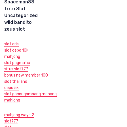
Spaceman88
Toto Slot
Uncategorized
wild bandito
zeus slot
slot qris
slot depo 10k
mahjong
slot pagmatic
situs slot777
bonus new member 100
slot thailand
depo 5k
slot gacor gampang menang
mahjong
mahjong ways 2
slot777