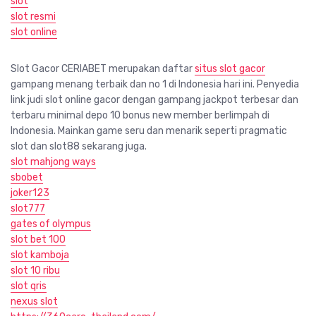
slot
slot resmi
slot online
Slot Gacor CERIABET merupakan daftar
situs slot gacor
gampang menang terbaik dan no 1 di Indonesia hari ini. Penyedia
link judi slot online gacor dengan gampang jackpot terbesar dan
terbaru minimal depo 10 bonus new member berlimpah di
Indonesia. Mainkan game seru dan menarik seperti pragmatic
slot dan slot88 sekarang juga.
slot mahjong ways
sbobet
joker123
slot777
gates of olympus
slot bet 100
slot kamboja
slot 10 ribu
slot qris
nexus slot