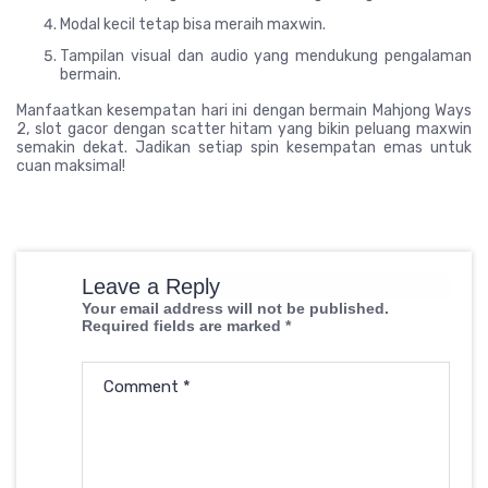
Modal kecil tetap bisa meraih maxwin.
Tampilan visual dan audio yang mendukung pengalaman
bermain.
Manfaatkan kesempatan hari ini dengan bermain Mahjong Ways
2, slot gacor dengan scatter hitam yang bikin peluang maxwin
semakin dekat. Jadikan setiap spin kesempatan emas untuk
cuan maksimal!
Leave a Reply
Your email address will not be published.
Required fields are marked
*
Comment
*