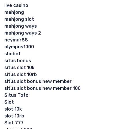
live casino
mahjong
mahjong slot
mahjong ways
mahjong ways 2
neymar88
olympus1000
sbobet
situs bonus
situs slot 10k
situs slot 10rb
situs slot bonus new member
situs slot bonus new member 100
Situs Toto
Slot
slot 10k
slot 10rb
Slot 777