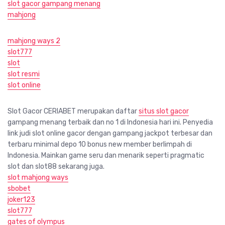
slot gacor gampang menang
mahjong
mahjong ways 2
slot777
slot
slot resmi
slot online
Slot Gacor CERIABET merupakan daftar
situs slot gacor
gampang menang terbaik dan no 1 di Indonesia hari ini. Penyedia
link judi slot online gacor dengan gampang jackpot terbesar dan
terbaru minimal depo 10 bonus new member berlimpah di
Indonesia. Mainkan game seru dan menarik seperti pragmatic
slot dan slot88 sekarang juga.
slot mahjong ways
sbobet
joker123
slot777
gates of olympus