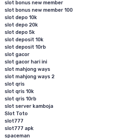
slot bonus new member
slot bonus new member 100
slot depo 10k
slot depo 20k
slot depo 5k
slot deposit 10k
slot deposit 10rb
slot gacor
slot gacor hari ini
slot mahjong ways
slot mahjong ways 2
slot qris
slot qris 10k
slot qris 10rb
slot server kamboja
Slot Toto
slot777
slot777 apk
spaceman