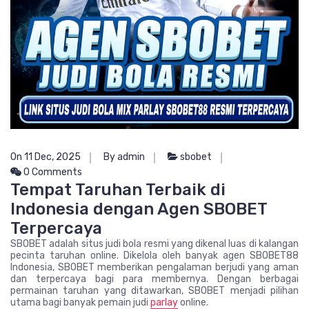
On 11 Dec, 2025
By admin
sbobet
0 Comments
Tempat Taruhan Terbaik di
Indonesia dengan Agen SBOBET
Terpercaya
SBOBET adalah situs judi bola resmi yang dikenal luas di kalangan
pecinta taruhan online. Dikelola oleh banyak agen SBOBET88
Indonesia, SBOBET memberikan pengalaman berjudi yang aman
dan terpercaya bagi para membernya. Dengan berbagai
permainan taruhan yang ditawarkan, SBOBET menjadi pilihan
utama bagi banyak pemain judi
parlay
online.