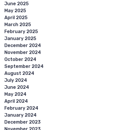
June 2025
May 2025
April 2025
March 2025
February 2025
January 2025
December 2024
November 2024
October 2024
September 2024
August 2024
July 2024
June 2024
May 2024
April 2024
February 2024
January 2024
December 2023
November 2023