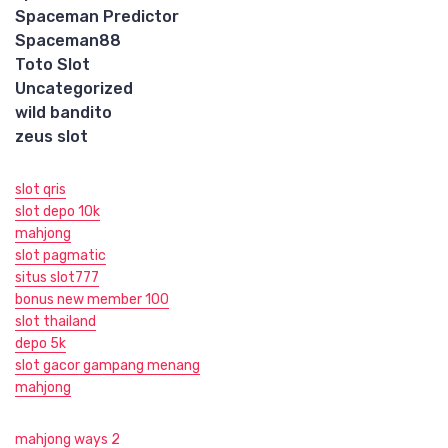
Spaceman Predictor
Spaceman88
Toto Slot
Uncategorized
wild bandito
zeus slot
slot qris
slot depo 10k
mahjong
slot pagmatic
situs slot777
bonus new member 100
slot thailand
depo 5k
slot gacor gampang menang
mahjong
mahjong ways 2