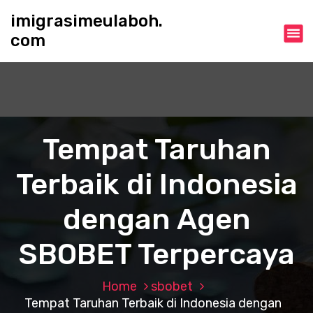
S
imigrasimeulaboh.
k
com
i
p
t
o
c
o
n
Tempat Taruhan
t
e
Terbaik di Indonesia
n
t
dengan Agen
SBOBET Terpercaya
Home
sbobet
Tempat Taruhan Terbaik di Indonesia dengan