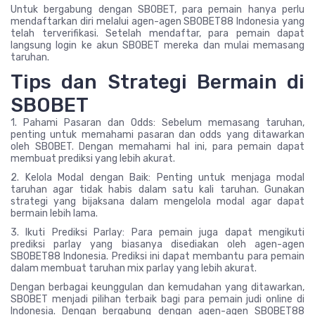
Untuk bergabung dengan SBOBET, para pemain hanya perlu
mendaftarkan diri melalui agen-agen SBOBET88 Indonesia yang
telah terverifikasi. Setelah mendaftar, para pemain dapat
langsung login ke akun SBOBET mereka dan mulai memasang
taruhan.
Tips dan Strategi Bermain di
SBOBET
1. Pahami Pasaran dan Odds: Sebelum memasang taruhan,
penting untuk memahami pasaran dan odds yang ditawarkan
oleh SBOBET. Dengan memahami hal ini, para pemain dapat
membuat prediksi yang lebih akurat.
2. Kelola Modal dengan Baik: Penting untuk menjaga modal
taruhan agar tidak habis dalam satu kali taruhan. Gunakan
strategi yang bijaksana dalam mengelola modal agar dapat
bermain lebih lama.
3. Ikuti Prediksi Parlay: Para pemain juga dapat mengikuti
prediksi parlay yang biasanya disediakan oleh agen-agen
SBOBET88 Indonesia. Prediksi ini dapat membantu para pemain
dalam membuat taruhan mix parlay yang lebih akurat.
Dengan berbagai keunggulan dan kemudahan yang ditawarkan,
SBOBET menjadi pilihan terbaik bagi para pemain judi online di
Indonesia. Dengan bergabung dengan agen-agen SBOBET88