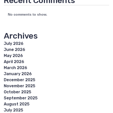
Recent Comments
No comments to show.
Archives
July 2026
June 2026
May 2026
April 2026
March 2026
January 2026
December 2025
November 2025
October 2025
September 2025
August 2025
July 2025