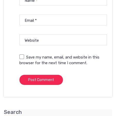
Name
*
Email
*
Website
Save my name, email, and website in this
browser for the next time I comment.
Search