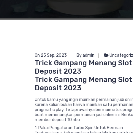
On 25 Sep, 2023
By admin
Uncategori
Trick Gampang Menang Slot
Deposit 2023
Trick Gampang Menang Slot
Deposit 2023
Untuk kamu yang ingin mainkan permainan judi onl
karena kalian bukan hanya mainkan satu permainan
pragmatic play. Tetapi awalnya bermain situs pragm
buat memenangkan permainan judi online ini. Berik
member deposit 10 ribu :
1. Pakai Pengaturan Turbo Spin Untuk Bermain
Trick pertama-kali yang bisa kalian lakukan untuk