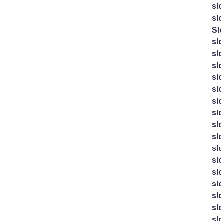
sl
sl
Sl
sl
sl
sl
sl
sl
sl
sl
sl
sl
sl
sl
sl
sl
sl
sl
sl