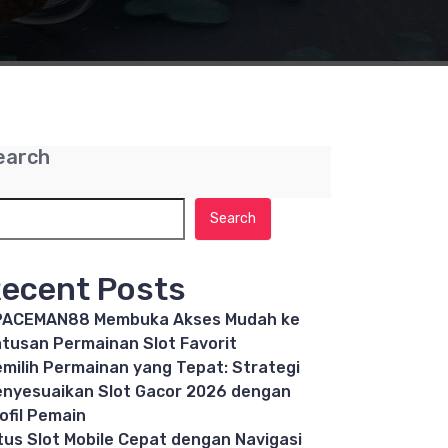
earch
Search
ecent Posts
PACEMAN88 Membuka Akses Mudah ke
tusan Permainan Slot Favorit
milih Permainan yang Tepat: Strategi
nyesuaikan Slot Gacor 2026 dengan
ofil Pemain
tus Slot Mobile Cepat dengan Navigasi