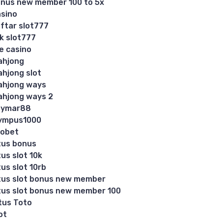
nus new member 100 to 5x
sino
ftar slot777
nk slot777
ve casino
ahjong
hjong slot
hjong ways
hjong ways 2
eymar88
ympus1000
obet
tus bonus
tus slot 10k
tus slot 10rb
tus slot bonus new member
tus slot bonus new member 100
tus Toto
ot