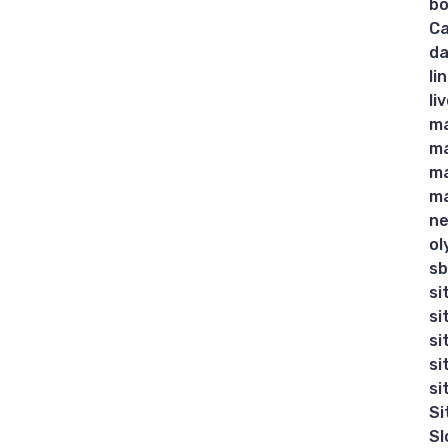
bo
Ca
da
li
li
m
ma
ma
ma
n
ol
sb
si
si
si
si
si
Si
Sl