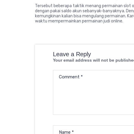
Tersebut beberapa taktik menang permainan slot o
dengan pakai saldo akun sebanyak-banyaknya. Denga
kemungkinan kalian bisa mengulang permainan. Karen
waktu mempermainkan permainan judi online.
Leave a Reply
Your email address will not be publishe
Comment
*
Name
*