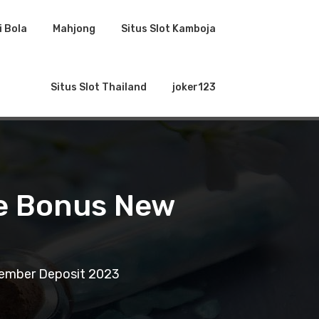
i Bola
Mahjong
Situs Slot Kamboja
Situs Slot Thailand
joker123
e Bonus New
Member Deposit 2023