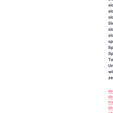
sl
sl
sl
Sl
sl
sl
s
Sp
S
To
Un
wi
ze
slo
sl
ma
sl