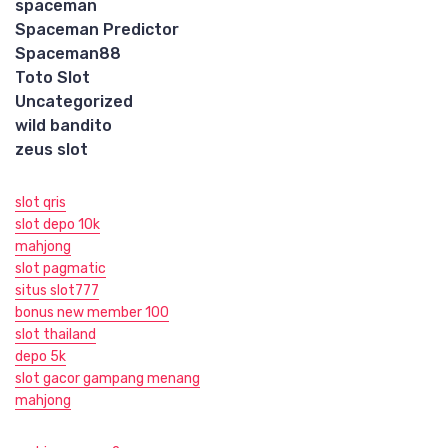
spaceman
Spaceman Predictor
Spaceman88
Toto Slot
Uncategorized
wild bandito
zeus slot
slot qris
slot depo 10k
mahjong
slot pagmatic
situs slot777
bonus new member 100
slot thailand
depo 5k
slot gacor gampang menang
mahjong