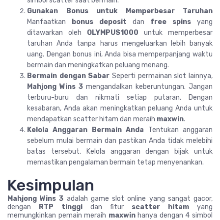
simbol scatter saat bermain.
Gunakan Bonus untuk Memperbesar Taruhan
Manfaatkan
bonus deposit
dan
free spins
yang
ditawarkan oleh
OLYMPUS1000
untuk memperbesar
taruhan Anda tanpa harus mengeluarkan lebih banyak
uang. Dengan bonus ini, Anda bisa memperpanjang waktu
bermain dan meningkatkan peluang menang.
Bermain dengan Sabar
Seperti permainan slot lainnya,
Mahjong Wins 3
mengandalkan keberuntungan. Jangan
terburu-buru dan nikmati setiap putaran. Dengan
kesabaran, Anda akan meningkatkan peluang Anda untuk
mendapatkan scatter hitam dan meraih
maxwin
.
Kelola Anggaran Bermain Anda
Tentukan anggaran
sebelum mulai bermain dan pastikan Anda tidak melebihi
batas tersebut. Kelola anggaran dengan bijak untuk
memastikan pengalaman bermain tetap menyenankan.
Kesimpulan
Mahjong Wins 3
adalah game slot online yang sangat gacor,
dengan
RTP tinggi
dan fitur
scatter hitam
yang
memungkinkan pemain meraih
maxwin
hanya dengan 4 simbol