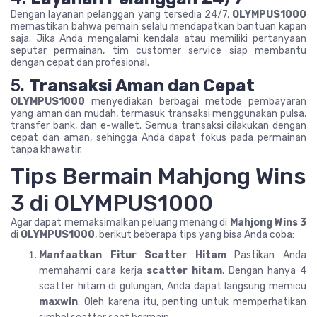
Dengan layanan pelanggan yang tersedia 24/7,
OLYMPUS1000
memastikan bahwa pemain selalu mendapatkan bantuan kapan
saja. Jika Anda mengalami kendala atau memiliki pertanyaan
seputar permainan, tim customer service siap membantu
dengan cepat dan profesional.
5.
Transaksi Aman dan Cepat
OLYMPUS1000
menyediakan berbagai metode pembayaran
yang aman dan mudah, termasuk transaksi menggunakan pulsa,
transfer bank, dan e-wallet. Semua transaksi dilakukan dengan
cepat dan aman, sehingga Anda dapat fokus pada permainan
tanpa khawatir.
Tips Bermain Mahjong Wins
3 di OLYMPUS1000
Agar dapat memaksimalkan peluang menang di
Mahjong Wins 3
di
OLYMPUS1000
, berikut beberapa tips yang bisa Anda coba:
Manfaatkan Fitur Scatter Hitam
Pastikan Anda
memahami cara kerja
scatter hitam
. Dengan hanya 4
scatter hitam di gulungan, Anda dapat langsung memicu
maxwin
. Oleh karena itu, penting untuk memperhatikan