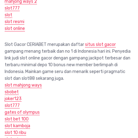
mahjong ways 2
slot777
slot
slot resmi
slot online
Slot Gacor CERIABET merupakan daftar
situs slot gacor
gampang menang terbaik dan no 1 di Indonesia hari ini. Penyedia
link judi slot online gacor dengan gampang jackpot terbesar dan
terbaru minimal depo 10 bonus new member berlimpah di
Indonesia. Mainkan game seru dan menarik seperti pragmatic
slot dan slot88 sekarang juga.
slot mahjong ways
sbobet
joker123
slot777
gates of olympus
slot bet 100
slot kamboja
slot 10 ribu