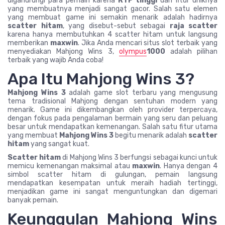
digandrungi para pemain karena
RTP tinggi
dan fitur uniknya
yang membuatnya menjadi sangat gacor. Salah satu elemen
yang membuat game ini semakin menarik adalah hadirnya
scatter hitam
, yang disebut-sebut sebagai
raja scatter
karena hanya membutuhkan 4 scatter hitam untuk langsung
memberikan
maxwin
. Jika Anda mencari situs slot terbaik yang
menyediakan Mahjong Wins 3,
olympus
1000
adalah pilihan
terbaik yang wajib Anda coba!
Apa Itu Mahjong Wins 3?
Mahjong Wins 3
adalah game slot terbaru yang mengusung
tema tradisional Mahjong dengan sentuhan modern yang
menarik. Game ini dikembangkan oleh provider terpercaya,
dengan fokus pada pengalaman bermain yang seru dan peluang
besar untuk mendapatkan kemenangan. Salah satu fitur utama
yang membuat
Mahjong Wins 3
begitu menarik adalah
scatter
hitam
yang sangat kuat.
Scatter hitam
di Mahjong Wins 3 berfungsi sebagai kunci untuk
memicu kemenangan maksimal atau
maxwin
. Hanya dengan 4
simbol scatter hitam di gulungan, pemain langsung
mendapatkan kesempatan untuk meraih hadiah tertinggi,
menjadikan game ini sangat menguntungkan dan digemari
banyak pemain.
Keunggulan Mahjong Wins