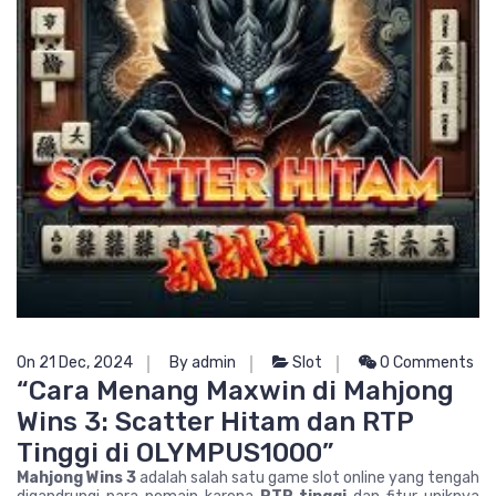
On 21 Dec, 2024
By admin
Slot
0 Comments
“Cara Menang Maxwin di Mahjong
Wins 3: Scatter Hitam dan RTP
Tinggi di OLYMPUS1000”
Mahjong Wins 3
adalah salah satu game slot online yang tengah