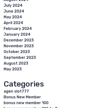
July 2024
June 2024
May 2024
April 2024
February 2024
January 2024
December 2023
November 2023
October 2023
September 2023
August 2023
May 2023
Categories
agen slot777
Bonus New Member
bonus new member 100