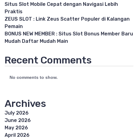
Situs Slot Mobile Cepat dengan Navigasi Lebih
Praktis
ZEUS SLOT : Link Zeus Scatter Populer di Kalangan
Pemain
BONUS NEW MEMBER : Situs Slot Bonus Member Baru
Mudah Daftar Mudah Main
Recent Comments
No comments to show.
Archives
July 2026
June 2026
May 2026
April 2026