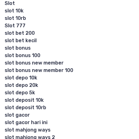
Slot
slot 10k
slot 10rb
Slot 777
slot bet 200
slot bet kecil
slot bonus
slot bonus 100
slot bonus new member
slot bonus new member 100
slot depo 10k
slot depo 20k
slot depo 5k
slot deposit 10k
slot deposit 10rb
slot gacor
slot gacor hari ini
slot mahjong ways
slot mahjong ways 2