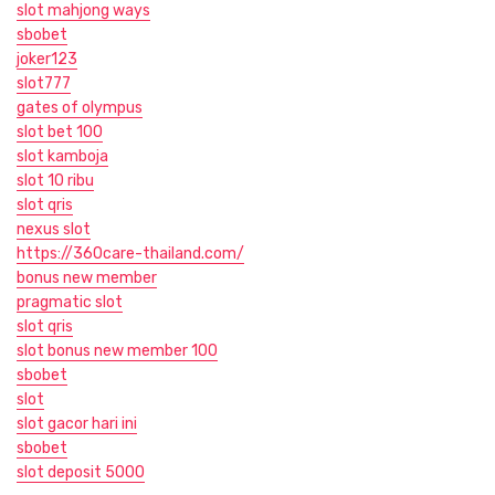
slot mahjong ways
sbobet
joker123
slot777
gates of olympus
slot bet 100
slot kamboja
slot 10 ribu
slot qris
nexus slot
https://360care-thailand.com/
bonus new member
pragmatic slot
slot qris
slot bonus new member 100
sbobet
slot
slot gacor hari ini
sbobet
slot deposit 5000