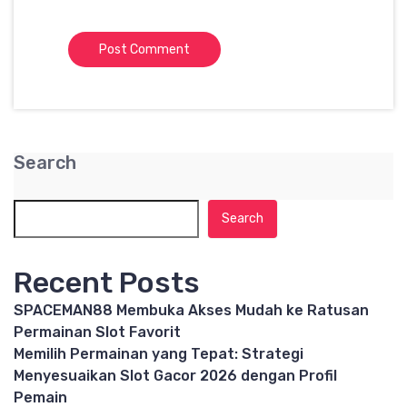
Search
Search
Recent Posts
SPACEMAN88 Membuka Akses Mudah ke Ratusan
Permainan Slot Favorit
Memilih Permainan yang Tepat: Strategi
Menyesuaikan Slot Gacor 2026 dengan Profil
Pemain