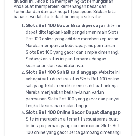
diyakini ini, Anda bisa mempertingkat kemungkinan
Anda buat memperoleh kemenangan besar dan
terhindar dari dampak negatif penipuan. Silakan kita
bahas sesudah itu terkait beberapa situs itu:
Slots Bet 100 Gacor Bisa dipercayai
: Site ini
dapat ditetapkan kasih pengalaman main Slots
Bet 100 online yang adil dan memberi kepuasan.
Mereka mempunyai beberapa jenis permainan
Slots Bet 100 yang gacor dan simple dimenangi.
Sedangkan, situs ini pun ternama dengan
keamanan dan keandalannya.
Slots Bet 100 Sah Bisa dianggap
: Website ini
sebagai satu diantara situs Slots Bet 100 online
sah yang telah memiliki lisensi sah buat bekerja.
Mereka menjajakan berlain-lainan varian
permainan Slots Bet 100 yang gacor dan punyai
tingkat keamanan makin tinggi.
Slots Bet 100 Online Gacor Dapat dianggap
:
Site ini merupakan alternatif sesuai sama buat
beberapa pemain yang cari permainan Slots Bet
100 online yang gacor serta gampang dimenangi.