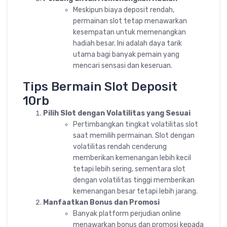
Meskipun biaya deposit rendah,
permainan slot tetap menawarkan
kesempatan untuk memenangkan
hadiah besar. Ini adalah daya tarik
utama bagi banyak pemain yang
mencari sensasi dan keseruan.
Tips Bermain Slot Deposit
10rb
Pilih Slot dengan Volatilitas yang Sesuai
Pertimbangkan tingkat volatilitas slot
saat memilih permainan. Slot dengan
volatilitas rendah cenderung
memberikan kemenangan lebih kecil
tetapi lebih sering, sementara slot
dengan volatilitas tinggi memberikan
kemenangan besar tetapi lebih jarang.
Manfaatkan Bonus dan Promosi
Banyak platform perjudian online
menawarkan bonus dan promosi kepada