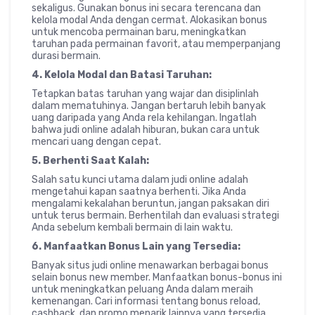
sekaligus. Gunakan bonus ini secara terencana dan
kelola modal Anda dengan cermat. Alokasikan bonus
untuk mencoba permainan baru, meningkatkan
taruhan pada permainan favorit, atau memperpanjang
durasi bermain.
4. Kelola Modal dan Batasi Taruhan:
Tetapkan batas taruhan yang wajar dan disiplinlah
dalam mematuhinya. Jangan bertaruh lebih banyak
uang daripada yang Anda rela kehilangan. Ingatlah
bahwa judi online adalah hiburan, bukan cara untuk
mencari uang dengan cepat.
5. Berhenti Saat Kalah:
Salah satu kunci utama dalam judi online adalah
mengetahui kapan saatnya berhenti. Jika Anda
mengalami kekalahan beruntun, jangan paksakan diri
untuk terus bermain. Berhentilah dan evaluasi strategi
Anda sebelum kembali bermain di lain waktu.
6. Manfaatkan Bonus Lain yang Tersedia:
Banyak situs judi online menawarkan berbagai bonus
selain bonus new member. Manfaatkan bonus-bonus ini
untuk meningkatkan peluang Anda dalam meraih
kemenangan. Cari informasi tentang bonus reload,
cashback, dan promo menarik lainnya yang tersedia.