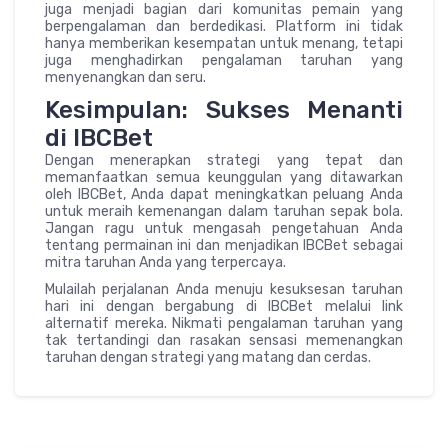
juga menjadi bagian dari komunitas pemain yang
berpengalaman dan berdedikasi. Platform ini tidak
hanya memberikan kesempatan untuk menang, tetapi
juga menghadirkan pengalaman taruhan yang
menyenangkan dan seru.
Kesimpulan: Sukses Menanti
di IBCBet
Dengan menerapkan strategi yang tepat dan
memanfaatkan semua keunggulan yang ditawarkan
oleh IBCBet, Anda dapat meningkatkan peluang Anda
untuk meraih kemenangan dalam taruhan sepak bola.
Jangan ragu untuk mengasah pengetahuan Anda
tentang permainan ini dan menjadikan IBCBet sebagai
mitra taruhan Anda yang terpercaya.
Mulailah perjalanan Anda menuju kesuksesan taruhan
hari ini dengan bergabung di IBCBet melalui link
alternatif mereka. Nikmati pengalaman taruhan yang
tak tertandingi dan rasakan sensasi memenangkan
taruhan dengan strategi yang matang dan cerdas.