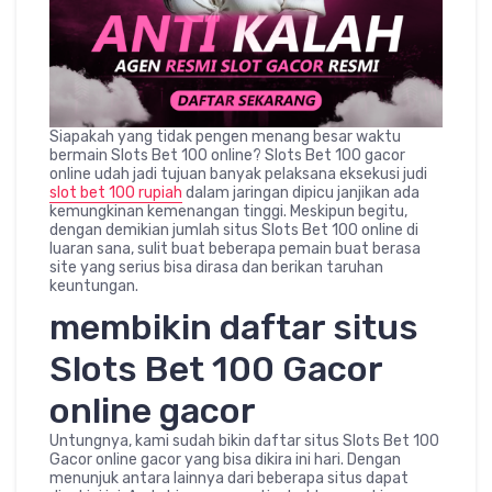
Siapakah yang tidak pengen menang besar waktu
bermain Slots Bet 100 online? Slots Bet 100 gacor
online udah jadi tujuan banyak pelaksana eksekusi judi
slot bet 100 rupiah
dalam jaringan dipicu janjikan ada
kemungkinan kemenangan tinggi. Meskipun begitu,
dengan demikian jumlah situs Slots Bet 100 online di
luaran sana, sulit buat beberapa pemain buat berasa
site yang serius bisa dirasa dan berikan taruhan
keuntungan.
membikin daftar situs
Slots Bet 100 Gacor
online gacor
Untungnya, kami sudah bikin daftar situs Slots Bet 100
Gacor online gacor yang bisa dikira ini hari. Dengan
menunjuk antara lainnya dari beberapa situs dapat