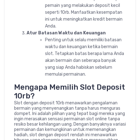
pemain yang melakukan deposit kecil
seperti 10rb. Manfaatkan kesempatan
ini untuk meningkatkan kredit bermain
Anda.
Atur Batasan Waktu dan Keuangan
Penting untuk selalu memiliki batasan
waktu dan keuangan ketika bermain
slot. Tetapkan batas berapa lama Anda
akan bermain dan seberapa banyak
yang siap Anda habiskan sebelum
memulai permainan.
Mengapa Memilih Slot Deposit
10rb?
Slot dengan deposit 10rb menawarkan pengalaman
bermain yang menyenangkan tanpa harus menguras
dompet. Ini adalah pilihan yang tepat bagi mereka yang
ingin merasakan sensasi permainan slot online tanpa
resiko besar kehilangan uang. Dengan banyaknya variasi
permainan dan kemungkinan untuk memenangkan
hadiah, slot dengan deposit rendah ini menawarkan