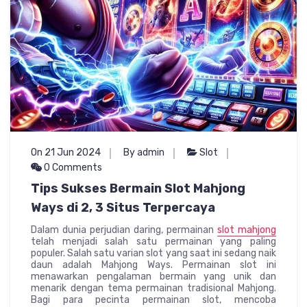
On 21 Jun 2024
By admin
Slot
0 Comments
Tips Sukses Bermain Slot Mahjong
Ways di 2, 3 Situs Terpercaya
Dalam dunia perjudian daring, permainan
slot mahjong
telah menjadi salah satu permainan yang paling
populer. Salah satu varian slot yang saat ini sedang naik
daun adalah Mahjong Ways. Permainan slot ini
menawarkan pengalaman bermain yang unik dan
menarik dengan tema permainan tradisional Mahjong.
Bagi para pecinta permainan slot, mencoba