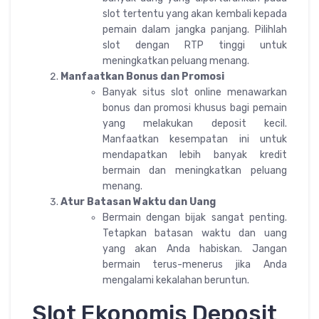
slot tertentu yang akan kembali kepada
pemain dalam jangka panjang. Pilihlah
slot dengan RTP tinggi untuk
meningkatkan peluang menang.
Manfaatkan Bonus dan Promosi
Banyak situs slot online menawarkan
bonus dan promosi khusus bagi pemain
yang melakukan deposit kecil.
Manfaatkan kesempatan ini untuk
mendapatkan lebih banyak kredit
bermain dan meningkatkan peluang
menang.
Atur Batasan Waktu dan Uang
Bermain dengan bijak sangat penting.
Tetapkan batasan waktu dan uang
yang akan Anda habiskan. Jangan
bermain terus-menerus jika Anda
mengalami kekalahan beruntun.
Slot Ekonomis Deposit