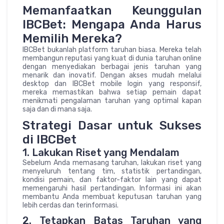
Memanfaatkan Keunggulan
IBCBet: Mengapa Anda Harus
Memilih Mereka?
IBCBet bukanlah platform taruhan biasa. Mereka telah
membangun reputasi yang kuat di dunia taruhan online
dengan menyediakan berbagai jenis taruhan yang
menarik dan inovatif. Dengan akses mudah melalui
desktop dan IBCBet mobile login yang responsif,
mereka memastikan bahwa setiap pemain dapat
menikmati pengalaman taruhan yang optimal kapan
saja dan di mana saja.
Strategi Dasar untuk Sukses
di IBCBet
1. Lakukan Riset yang Mendalam
Sebelum Anda memasang taruhan, lakukan riset yang
menyeluruh tentang tim, statistik pertandingan,
kondisi pemain, dan faktor-faktor lain yang dapat
memengaruhi hasil pertandingan. Informasi ini akan
membantu Anda membuat keputusan taruhan yang
lebih cerdas dan terinformasi.
2. Tetapkan Batas Taruhan yang