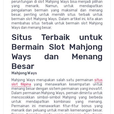
peruntungan di slot Mahjong Ways bisa menjadi pilihan
yang menarik. Namun, untuk mendapatkan
pengalaman bermain yang maksimal dan menang
besar, penting untuk memilih situs terbaik untuk
bermain slot Mahjong Ways. Dalam artikel ini, kita akan
membahas situs terbaik untuk bermain slot Mahjong
Ways dan menang besar.
Situs Terbaik untuk
Bermain Slot Mahjong
Ways dan Menang
Besar
Mahjong Ways
Mahjong Ways merupakan salah satu permainan
situs
slot filipina
yang menawarkan kesempatan untuk
menang besar dengan sistem permainan yang inovatif.
Dalam permainan Mahjong Ways, pemain diminta untuk
mencocokkan simbol-simbol Mahjong yang berbeda
untuk mendapatkan kombinasi yang menang.
Permainan ini menawarkan fitur-fitur bonus yang
menarik dan peluang untuk meraih kemenangan besar.