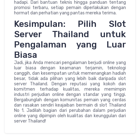
hadapi. Dari bantuan teknis hingga panduan tentang
promosi terbaru, setiap pemain diperlakukan dengan
hormat dan perhatian yang pantas mereka terima.
Kesimpulan: Pilih Slot
Server Thailand untuk
Pengalaman yang Luar
Biasa
Jadi, jika Anda mencari pengalaman berjudi online yang
luar biasa dengan keamanan terjamin, teknologi
canggih, dan kesempatan untuk memenangkan hadiah
besar, tidak ada pilihan yang lebih baik daripada slot
server Thailand. Dengan reputasi yang kokoh dan
komitmen terhadap kualitas, mereka memimpin
industri perjudian online dengan standar yang tinggi.
Bergabunglah dengan komunitas pemain yang cerdas
dan rasakan sendiri keajaiban bermain di slot Thailand
No 1. Jadilah bagian dari perubahan dalam perjudian
online yang dipimpin oleh kualitas dan keunggulan dari
server Thailand!