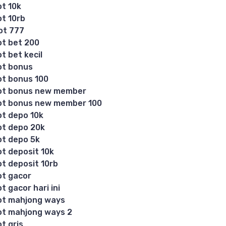
ot 10k
ot 10rb
ot 777
ot bet 200
ot bet kecil
ot bonus
ot bonus 100
ot bonus new member
ot bonus new member 100
ot depo 10k
ot depo 20k
ot depo 5k
ot deposit 10k
ot deposit 10rb
ot gacor
ot gacor hari ini
ot mahjong ways
ot mahjong ways 2
ot qris