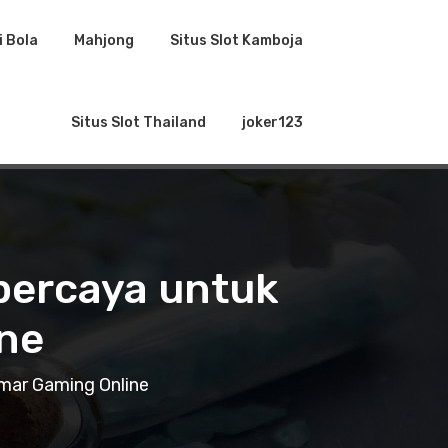
i Bola
Mahjong
Situs Slot Kamboja
Situs Slot Thailand
joker123
rpercaya untuk
ne
emar Gaming Online