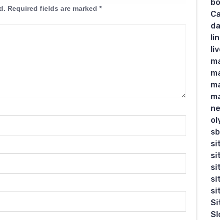
bo
d.
Required fields are marked
*
Ca
da
li
li
m
ma
ma
ma
n
ol
sb
si
si
si
si
si
Si
Sl