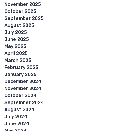
November 2025
October 2025
September 2025
August 2025
July 2025
June 2025
May 2025
April 2025
March 2025
February 2025
January 2025
December 2024
November 2024
October 2024
September 2024
August 2024
July 2024
June 2024
May 2024