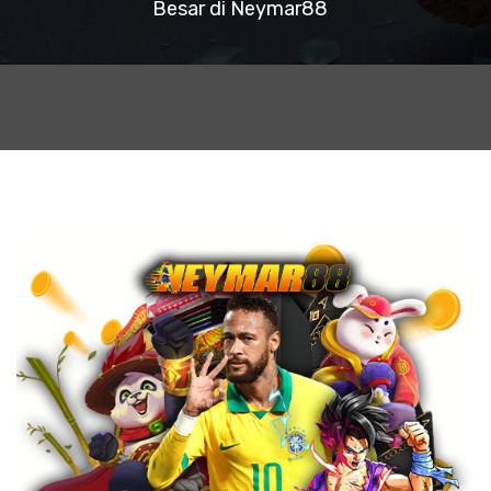
Besar di Neymar88