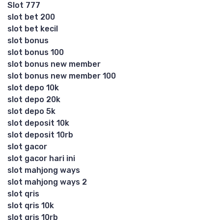
Slot 777
slot bet 200
slot bet kecil
slot bonus
slot bonus 100
slot bonus new member
slot bonus new member 100
slot depo 10k
slot depo 20k
slot depo 5k
slot deposit 10k
slot deposit 10rb
slot gacor
slot gacor hari ini
slot mahjong ways
slot mahjong ways 2
slot qris
slot qris 10k
slot qris 10rb