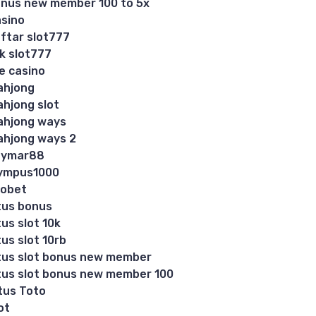
nus new member 100 to 5x
sino
ftar slot777
nk slot777
ve casino
ahjong
hjong slot
hjong ways
hjong ways 2
eymar88
ympus1000
obet
tus bonus
tus slot 10k
tus slot 10rb
tus slot bonus new member
tus slot bonus new member 100
tus Toto
ot