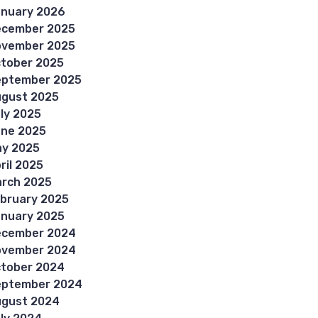
nuary 2026
ecember 2025
ovember 2025
tober 2025
eptember 2025
gust 2025
ly 2025
ne 2025
y 2025
ril 2025
rch 2025
bruary 2025
nuary 2025
ecember 2024
ovember 2024
tober 2024
eptember 2024
gust 2024