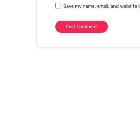
Save my name, email, and website i