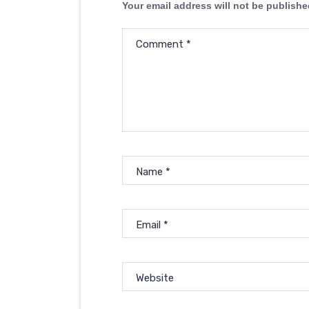
Your email address will not be publishe
Comment
*
Name
*
Email
*
Website