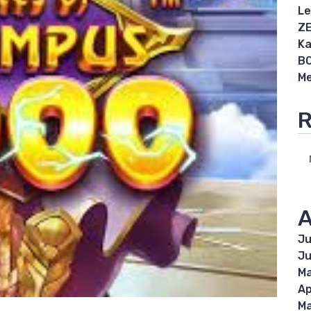
Le
ZE
Ka
BO
Me
R
A
Ju
Ju
Ma
Ap
Ma