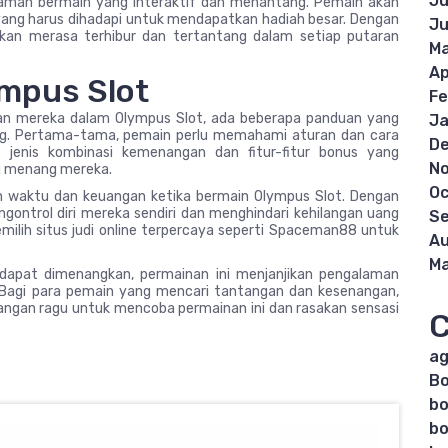
Ju
laman bermain yang interaktif dan menantang. Pemain akan
yang harus dihadapi untuk mendapatkan hadiah besar. Dengan
Ju
akan merasa terhibur dan tertantang dalam setiap putaran
Ma
Ap
mpus Slot
Fe
an mereka dalam Olympus Slot, ada beberapa panduan yang
Ja
ng. Pertama-tama, pemain perlu memahami aturan dan cara
D
 jenis kombinasi kemenangan dan fitur-fitur bonus yang
N
g menang mereka.
Oc
an waktu dan keuangan ketika bermain Olympus Slot. Dengan
ntrol diri mereka sendiri dan menghindari kehilangan uang
S
memilih situs judi online terpercaya seperti Spaceman88 untuk
Au
Ma
dapat dimenangkan, permainan ini menjanjikan pengalaman
Bagi para pemain yang mencari tantangan dan kesenangan,
 jangan ragu untuk mencoba permainan ini dan rasakan sensasi
C
ag
B
bo
bo