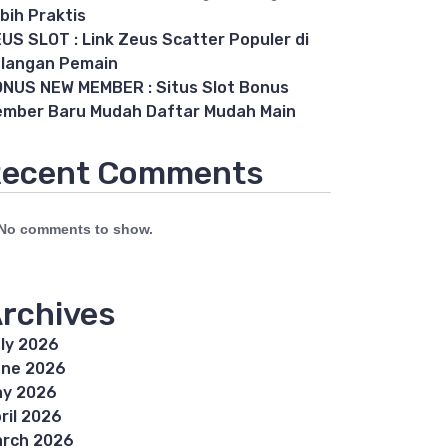
bih Praktis
US SLOT : Link Zeus Scatter Populer di
langan Pemain
NUS NEW MEMBER : Situs Slot Bonus
mber Baru Mudah Daftar Mudah Main
ecent Comments
No comments to show.
rchives
ly 2026
ne 2026
y 2026
ril 2026
rch 2026