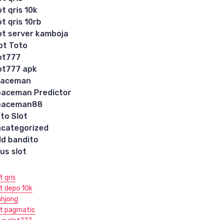
ot qris 10k
ot qris 10rb
ot server kamboja
ot Toto
ot777
ot777 apk
paceman
aceman Predictor
paceman88
to Slot
categorized
ld bandito
us slot
t qris
ot depo 10k
hjong
ot pagmatic