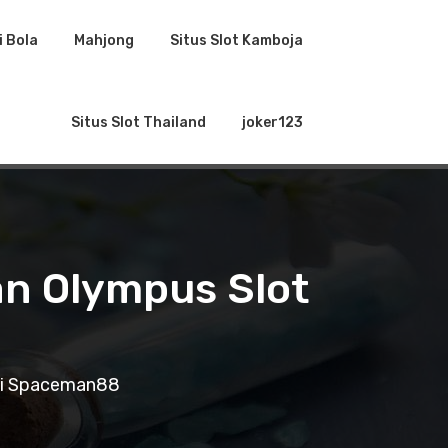
i Bola
Mahjong
Situs Slot Kamboja
Situs Slot Thailand
joker123
an Olympus Slot
 di Spaceman88