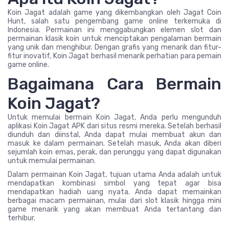
Koin Jagat adalah game yang dikembangkan oleh Jagat Coin
Hunt, salah satu pengembang game online terkemuka di
Indonesia. Permainan ini menggabungkan elemen slot dan
permainan klasik koin untuk menciptakan pengalaman bermain
yang unik dan menghibur. Dengan grafis yang menarik dan fitur-
fitur inovatif, Koin Jagat berhasil menarik perhatian para pemain
game online.
Bagaimana Cara Bermain
Koin Jagat?
Untuk memulai bermain Koin Jagat, Anda perlu mengunduh
aplikasi Koin Jagat APK dari situs resmi mereka. Setelah berhasil
diunduh dan diinstal, Anda dapat mulai membuat akun dan
masuk ke dalam permainan. Setelah masuk, Anda akan diberi
sejumlah koin emas, perak, dan perunggu yang dapat digunakan
untuk memulai permainan.
Dalam permainan Koin Jagat, tujuan utama Anda adalah untuk
mendapatkan kombinasi simbol yang tepat agar bisa
mendapatkan hadiah uang nyata. Anda dapat memainkan
berbagai macam permainan, mulai dari slot klasik hingga mini
game menarik yang akan membuat Anda tertantang dan
terhibur.