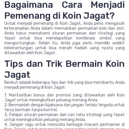
Bagaimana Cara Menjadi
Pemenang di Koin Jagat?
Untuk menjadi pemenang di Koin Jagat, Anda perlu mengasah
keterampilan Anda dalam memainkan permainan koin dan slot.
Anda harus memahami aturan permainan dan strategi yang
tepat untuk bisa mendapatkan kombinasi simbol yang
menguntungkan. Selain itu, Anda juga perlu memiliki sedikit
keberuntungan untuk bisa meraih hadiah uang nyata yang
ditawarkan oleh Koin Jagat.
Tips dan Trik Bermain Koin
Jagat
Berikut adalah beberapa tips dan trik yang bisa membantu Anda
menjadi pemenang di Koin Jagat:
1. Manfaatkan bonus dan promosi yang ditawarkan oleh Koin
Jagat untuk meningkatkan peluang menang Anda.
2. Bermainlah dengan bijaksana dan jangan terlalu tergoda untuk
terus bermain tanpa kontrol.
3. Pelajari aturan permainan dan cari tahu strategi yang tepat
untuk meningkatkan peluang menang Anda.
4. Jangan ragu untuk mencoba berbagai macam permainan di