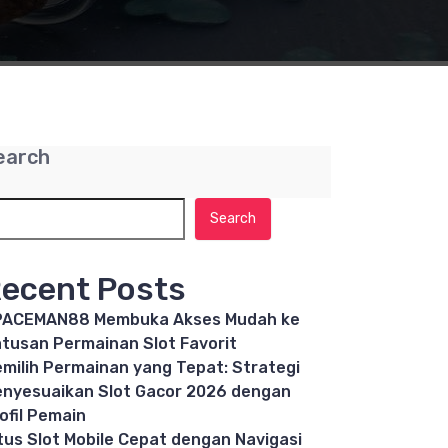
earch
Search
ecent Posts
PACEMAN88 Membuka Akses Mudah ke
tusan Permainan Slot Favorit
milih Permainan yang Tepat: Strategi
nyesuaikan Slot Gacor 2026 dengan
ofil Pemain
tus Slot Mobile Cepat dengan Navigasi