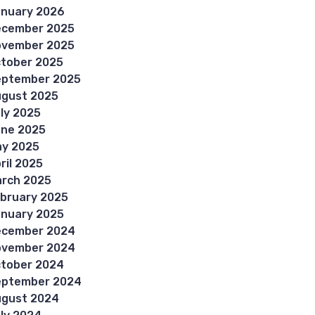
nuary 2026
ecember 2025
ovember 2025
tober 2025
eptember 2025
gust 2025
ly 2025
ne 2025
y 2025
ril 2025
rch 2025
bruary 2025
nuary 2025
ecember 2024
ovember 2024
tober 2024
eptember 2024
gust 2024