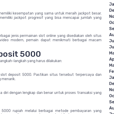
Ja
D
memiliki kesempatan yang sama untuk meraih jackpot besar.
N
emiliki jackpot progresif yang bisa mencapai jumlah yang
Oc
S
Au
gai jenis permainan slot online yang disediakan oleh situs
ot video modern, pemain dapat menikmati berbagai macam
Ju
Ju
posit 5000
Ma
Ap
langkah-langkah yang harus dilakukan:
Ma
Fe
slot deposit 5000. Pastikan situs tersebut terpercaya dan
Ja
 menarik.
D
N
ta diri dengan lengkap dan benar untuk proses transaksi yang
Oc
S
Au
ar 5000 rupiah melalui berbagai metode pembayaran yang