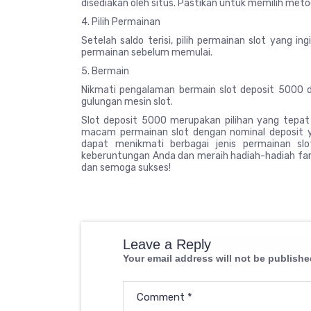
disediakan oleh situs. Pastikan untuk memilih met
4. Pilih Permainan
Setelah saldo terisi, pilih permainan slot yang 
permainan sebelum memulai.
5. Bermain
Nikmati pengalaman bermain slot deposit 5000 d
gulungan mesin slot.
Slot deposit 5000 merupakan pilihan yang tepat 
macam permainan slot dengan nominal deposit 
dapat menikmati berbagai jenis permainan s
keberuntungan Anda dan meraih hadiah-hadiah fan
dan semoga sukses!
Leave a Reply
Your email address will not be publishe
Comment
*