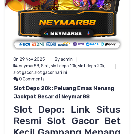
On 29 Nov 2025
By admin
neymar88
,
Slot
,
slot depo 10k
,
slot depo 20k
,
slot gacor
,
slot gacor hari ini
0 Comments
Slot Depo 20k: Peluang Emas Menang
Jackpot Besar di Neymar88
Slot Depo: Link Situs
Resmi Slot Gacor Bet
Kecil Gampang Menang