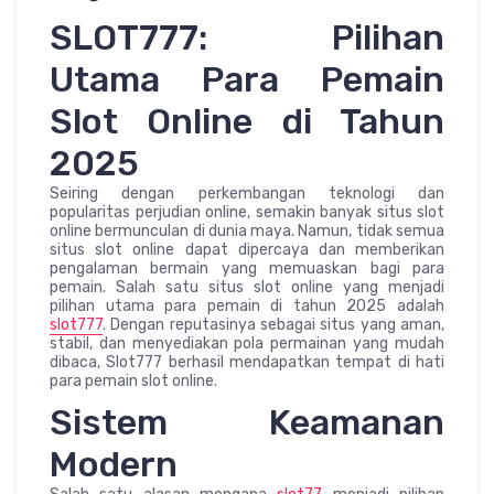
SLOT777: Pilihan
Utama Para Pemain
Slot Online di Tahun
2025
Seiring dengan perkembangan teknologi dan
popularitas perjudian online, semakin banyak situs slot
online bermunculan di dunia maya. Namun, tidak semua
situs slot online dapat dipercaya dan memberikan
pengalaman bermain yang memuaskan bagi para
pemain. Salah satu situs slot online yang menjadi
pilihan utama para pemain di tahun 2025 adalah
slot777
. Dengan reputasinya sebagai situs yang aman,
stabil, dan menyediakan pola permainan yang mudah
dibaca, Slot777 berhasil mendapatkan tempat di hati
para pemain slot online.
Sistem Keamanan
Modern