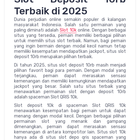
Terbaik di 2025
Dunia perjudian online semakin populer di kalangan
masyarakat Indonesia. Salah satu permainan yang
paling diminati adalah
Slot 10k
online. Dengan berbagai
situs yang tersedia, pemain memiliki berbagai pilihan
untuk memilih situs slot terbaik. Namun, bagi pemain
yang ingin bermain dengan modal kecil namun tetap
memiliki kesempatan mendapatkan jackpot, situs slot
deposit 10rb merupakan pilihan terbaik.
Di tahun 2025, situs slot deposit 10rb masih menjadi
pilihan favorit bagi para pemain. Dengan modal yang
terjangkau, pemain dapat merasakan sensasi
kemenangan dan memiliki kemungkinan mendapatkan
jackpot yang besar. Salah satu situs terbaik yang
menawarkan permainan slot dengan deposit 10rb
adalah spaceman Slot QRIS 10k.
Slot deposit 10k di spaceman Slot QRIS 10k
menawarkan kesempatan bagi pemain untuk dapat
menang dengan modal kecil. Dengan berbagai pilihan
permainan slot yang menarik dan gampang
dimenangkan, pemain dapat merasakan sensasi
kemenangan di antara kompotitor lain. Situs slot 10k
hanya ada di situs slot depo qris spaceman yang