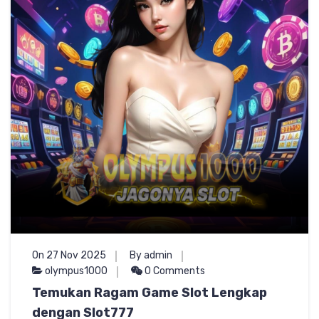
On 27 Nov 2025
By admin
olympus1000
0 Comments
Temukan Ragam Game Slot Lengkap
dengan Slot777