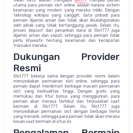
Salah satu alasan mengapa
slot77
menjadi pilihan
utama para pemain slot online adalah karena sistem
keamanan yang modern yang mereka miliki. Dengan
teknologi enkripsi yang canggih, data pribadi para
pemain dijamin aman dan tidak akan disalahgunakan
oleh pihak yang tidak bertanggung jawab. Selain itu,
proses deposit dan penarikan dana di Slot777 juga
dijamin aman dan cepat, sehingga para pemain tidak
perlu khawatir tentang keamanan dan kecepatan
transaksi mereka.
Dukungan Provider
Resmi
Slot777 bekerja sama dengan provider resmi dalam
menyediakan permainan slot online, sehingga para
pemain dapat menikmati berbagai macam permainan
slot yang berkualitas tinggi. Dengan grafis yang
memukau dan fitur bonus yang menggiurkan, para
pemain akan merasa terhibur dan terpuaskan saat
bermain di Slot777. Selain itu, Slot777 juga
menyediakan permainan slot dengan berbagai tema
yang menarik, sehingga para pemain tidak akan merasa
bosan saat bermain di situs ini.
Pengalaman Bermain