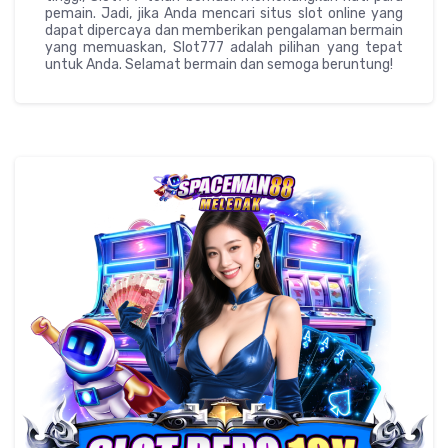
pemain. Jadi, jika Anda mencari situs slot online yang
dapat dipercaya dan memberikan pengalaman bermain
yang memuaskan, Slot777 adalah pilihan yang tepat
untuk Anda. Selamat bermain dan semoga beruntung!