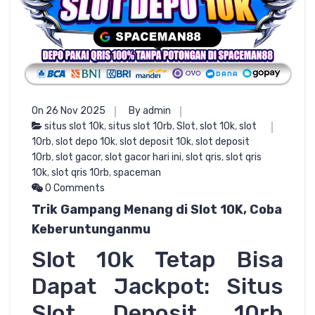
On 26 Nov 2025
By admin
situs slot 10k
,
situs slot 10rb
,
Slot
,
slot 10k
,
slot
10rb
,
slot depo 10k
,
slot deposit 10k
,
slot deposit
10rb
,
slot gacor
,
slot gacor hari ini
,
slot qris
,
slot qris
10k
,
slot qris 10rb
,
spaceman
0 Comments
Trik Gampang Menang di Slot 10K, Coba
Keberuntunganmu
Slot 10k Tetap Bisa
Dapat Jackpot: Situs
Slot Deposit 10rb