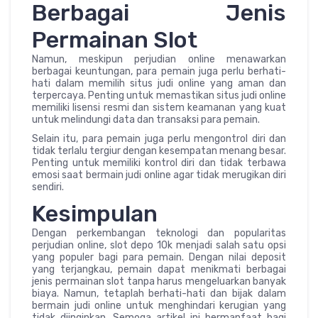
Berbagai Jenis
Permainan Slot
Namun, meskipun perjudian online menawarkan
berbagai keuntungan, para pemain juga perlu berhati-
hati dalam memilih situs judi online yang aman dan
terpercaya. Penting untuk memastikan situs judi online
memiliki lisensi resmi dan sistem keamanan yang kuat
untuk melindungi data dan transaksi para pemain.
Selain itu, para pemain juga perlu mengontrol diri dan
tidak terlalu tergiur dengan kesempatan menang besar.
Penting untuk memiliki kontrol diri dan tidak terbawa
emosi saat bermain judi online agar tidak merugikan diri
sendiri.
Kesimpulan
Dengan perkembangan teknologi dan popularitas
perjudian online, slot depo 10k menjadi salah satu opsi
yang populer bagi para pemain. Dengan nilai deposit
yang terjangkau, pemain dapat menikmati berbagai
jenis permainan slot tanpa harus mengeluarkan banyak
biaya. Namun, tetaplah berhati-hati dan bijak dalam
bermain judi online untuk menghindari kerugian yang
tidak diinginkan. Semoga artikel ini bermanfaat bagi