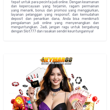
tepat untuk para pecinta judi online. Dengan keamanan
dan kepercayaan yang terjamin, ragam permainan
yang menarik, bonus dan promosi yang menggiurkan,
layanan pelanggan yang responsif, dan kemudahan
deposit dan penarikan dana, Anda bisa menikmati
pengalaman judi online yang menyenangkan dan
menguntungkan. Jadi, jangan ragu untuk bergabung
dengan Slot777 dan rasakan sendiri keuntungannya!