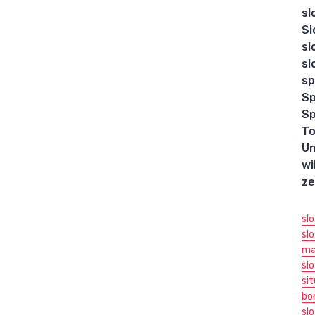
sl
Sl
sl
sl
s
Sp
S
To
Un
wi
ze
slo
sl
ma
sl
si
bo
slo