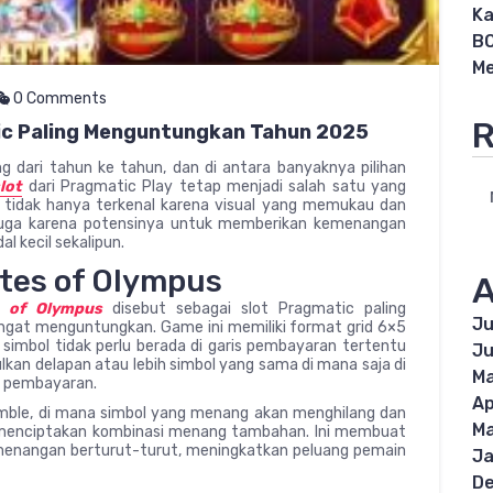
Ka
BO
Me
0 Comments
R
ic Paling Menguntungkan Tahun 2025
g dari tahun ke tahun, dan di antara banyaknya pilihan
lot
dari Pragmatic Play tetap menjadi salah satu yang
i tidak hanya terkenal karena visual yang memukau dan
 juga karena potensinya untuk memberikan kemenangan
 kecil sekalipun.
tes of Olympus
A
 of Olympus
disebut sebagai slot Pragmatic paling
Ju
ngat menguntungkan. Game ini memiliki format grid 6×5
simbol tidak perlu berada di garis pembayaran tertentu
Ju
n delapan atau lebih simbol yang sama di mana saja di
Ma
n pembayaran.
Ap
 Tumble, di mana simbol yang menang akan menghilang dan
Ma
i menciptakan kombinasi menang tambahan. Ini membuat
menangan berturut-turut, meningkatkan peluang pemain
Ja
D