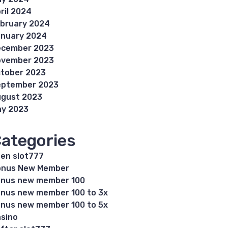
ril 2024
bruary 2024
nuary 2024
ecember 2023
ovember 2023
tober 2023
eptember 2023
gust 2023
y 2023
ategories
en slot777
onus New Member
nus new member 100
nus new member 100 to 3x
nus new member 100 to 5x
sino