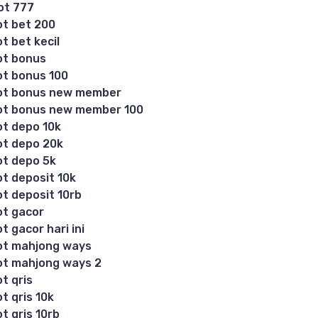
ot 777
ot bet 200
ot bet kecil
ot bonus
ot bonus 100
ot bonus new member
ot bonus new member 100
ot depo 10k
ot depo 20k
ot depo 5k
ot deposit 10k
ot deposit 10rb
ot gacor
ot gacor hari ini
ot mahjong ways
ot mahjong ways 2
ot qris
ot qris 10k
ot qris 10rb