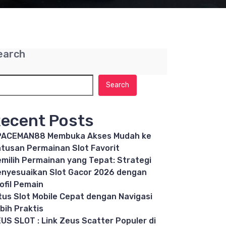
earch
Search
ecent Posts
PACEMAN88 Membuka Akses Mudah ke
tusan Permainan Slot Favorit
milih Permainan yang Tepat: Strategi
nyesuaikan Slot Gacor 2026 dengan
ofil Pemain
tus Slot Mobile Cepat dengan Navigasi
bih Praktis
US SLOT : Link Zeus Scatter Populer di