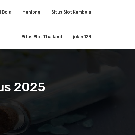
i Bola
Mahjong
Situs Slot Kamboja
Situs Slot Thailand
joker123
pus 2025