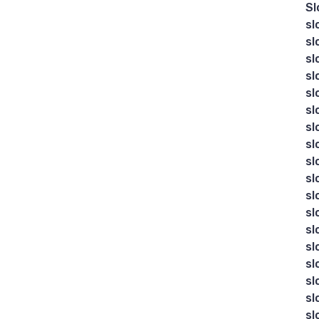
Sl
sl
sl
sl
sl
sl
sl
sl
sl
sl
sl
sl
sl
sl
sl
sl
sl
sl
sl