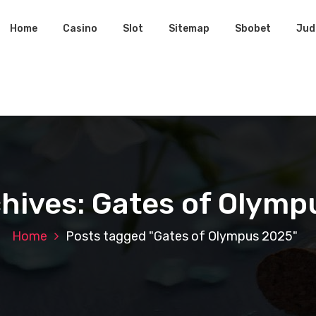
Home
Casino
Slot
Sitemap
Sbobet
Jud
hives: Gates of Olym
Home
Posts tagged "Gates of Olympus 2025"