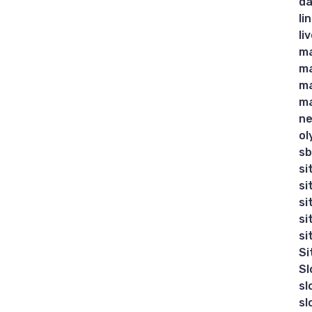
da
li
li
m
ma
ma
ma
n
ol
sb
si
si
si
si
si
Si
Sl
sl
sl