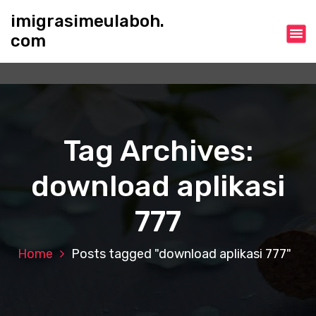
S
imigrasimeulaboh.
k
com
i
p
t
o
c
o
n
Tag Archives:
t
e
download aplikasi
n
t
777
Home
Posts tagged "download aplikasi 777"