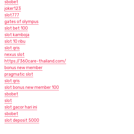
sbobet
joker123
slot777
gates of olympus
slot bet 100
slot kamboja
slot 10 ribu
slot qris
nexus slot
https://360care-thailand.com/
bonus new member
pragmatic slot
slot qris
slot bonus new member 100
sbobet
slot
slot gacor hari ini
sbobet
slot deposit 5000