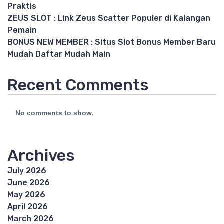
Praktis
ZEUS SLOT : Link Zeus Scatter Populer di Kalangan
Pemain
BONUS NEW MEMBER : Situs Slot Bonus Member Baru
Mudah Daftar Mudah Main
Recent Comments
No comments to show.
Archives
July 2026
June 2026
May 2026
April 2026
March 2026