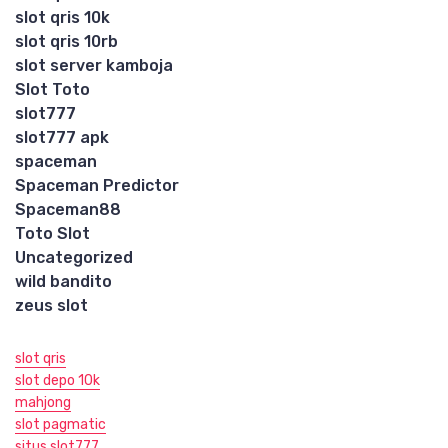
slot qris 10k
slot qris 10rb
slot server kamboja
Slot Toto
slot777
slot777 apk
spaceman
Spaceman Predictor
Spaceman88
Toto Slot
Uncategorized
wild bandito
zeus slot
slot qris
slot depo 10k
mahjong
slot pagmatic
situs slot777