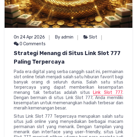
On 24 Apr 2026
By admin
Slot
0 Comments
Strategi Menang di Situs Link Slot 777
Paling Terpercaya
Pada era digital yang serba canggih saat ini, permainan
slot online telah menjadi salah satu hiburan favorit bagi
banyak orang di seluruh dunia. Salah satu situs
terpercaya yang dapat memberikan kesempatan
menang tak terbatas adalah situs
Link Slot 777
.
Dengan bermain di situs Link Slot 777, Anda memiliki
kesempatan untuk memenangkan hadiah terbesar dan
meraih kemenangan besar.
Situs Link Slot 777 Terpercaya merupakan salah satu
situs judi online yang menyediakan berbagai macam
permainan slot yang menarik. Dengan tampilan yang
menarik dan interface yang user-friendly, situs Link