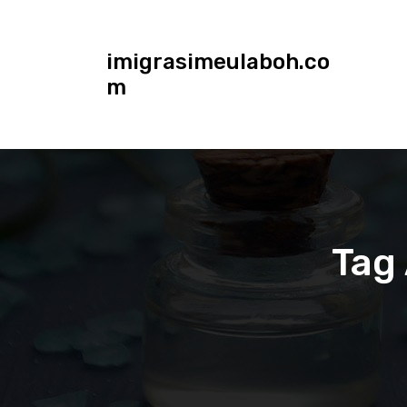
S
k
i
imigrasimeulaboh.co
p
m
t
o
c
o
n
t
e
n
Tag
t