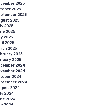
ovember 2025
tober 2025
eptember 2025
gust 2025
ly 2025
ne 2025
y 2025
ril 2025
rch 2025
bruary 2025
nuary 2025
ecember 2024
ovember 2024
tober 2024
eptember 2024
gust 2024
ly 2024
ne 2024
y 2024