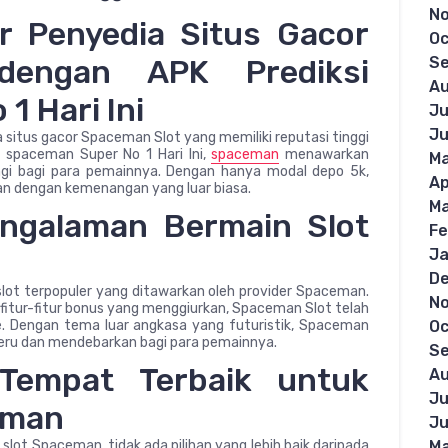
N
r Penyedia Situs Gacor
Oc
dengan APK Prediksi
S
Au
1 Hari Ini
Ju
Ju
 situs gacor Spaceman Slot yang memiliki reputasi tinggi
si spaceman Super No 1 Hari Ini,
spaceman
menawarkan
Ma
ngi bagi para pemainnya. Dengan hanya modal depo 5k,
Ap
an dengan kemenangan yang luar biasa.
Ma
ngalaman Bermain Slot
Fe
Ja
D
lot terpopuler yang ditawarkan oleh provider Spaceman.
N
 fitur-fitur bonus yang menggiurkan, Spaceman Slot telah
ne. Dengan tema luar angkasa yang futuristik, Spaceman
Oc
ru dan mendebarkan bagi para pemainnya.
S
Tempat Terbaik untuk
Au
Ju
eman
Ju
slot Spaceman, tidak ada pilihan yang lebih baik daripada
Ma