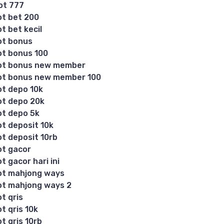
ot 777
ot bet 200
ot bet kecil
ot bonus
ot bonus 100
ot bonus new member
ot bonus new member 100
ot depo 10k
ot depo 20k
ot depo 5k
ot deposit 10k
ot deposit 10rb
ot gacor
ot gacor hari ini
ot mahjong ways
ot mahjong ways 2
ot qris
ot qris 10k
ot qris 10rb