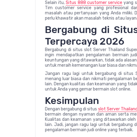
Selain itu,
Situs 888 customer service
yang s
Tim customer service yang profesional d
masalah atau pertanyaan yang Anda miliki. 
perlu khawatir akan masalah teknis atau layan
Bergabung di Situ
Terpercaya 2026
Bergabung di situs slot Server Thailand Sup
ingin mendapatkan pengalaman bermain judi
keuntungan yang ditawarkan, tidak ada alasan
untuk meraih kemenangan luar biasa dan nikma
Jangan ragu lagi untuk bergabung di situs 
menang luar biasa dan nikmati pengalaman ber
lain. Dengan kualitas dan keamanan yang tidak 
untuk Anda yang gemar bermain slot online.
Kesimpulan
Dengan bergabung di situs
slot Server Thailan
bermain dengan nyaman dan aman serta memi
Kualitas dan keamanan yang ditawarkan oleh 
lain. Jadi, jangan ragu lagi untuk bergabung 
pengalaman bermain judi online yang terbaik.