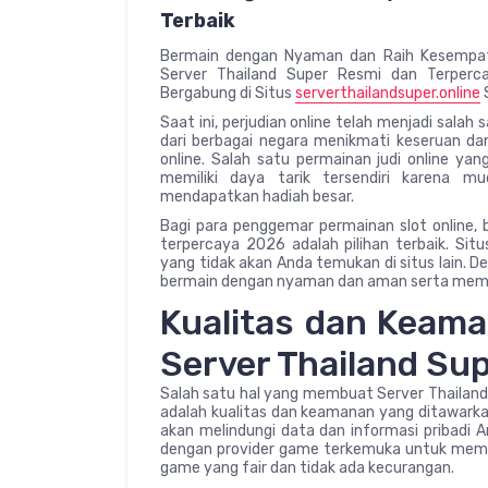
Terbaik
Bermain dengan Nyaman dan Raih Kesempata
Server Thailand Super Resmi dan Terperc
Bergabung di Situs
serverthailandsuper.online
Saat ini, perjudian online telah menjadi salah
dari berbagai negara menikmati keseruan da
online. Salah satu permainan judi online yan
memiliki daya tarik tersendiri karena 
mendapatkan hadiah besar.
Bagi para penggemar permainan slot online, b
terpercaya 2026 adalah pilihan terbaik. Si
yang tidak akan Anda temukan di situs lain. D
bermain dengan nyaman dan aman serta memil
Kualitas dan Keama
Server Thailand Su
Salah satu hal yang membuat Server Thailand 
adalah kualitas dan keamanan yang ditawarka
akan melindungi data dan informasi pribadi A
dengan provider game terkemuka untuk mema
game yang fair dan tidak ada kecurangan.