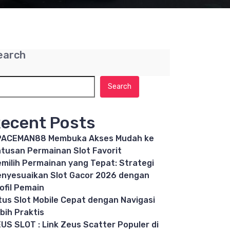
earch
Search
ecent Posts
PACEMAN88 Membuka Akses Mudah ke
tusan Permainan Slot Favorit
milih Permainan yang Tepat: Strategi
nyesuaikan Slot Gacor 2026 dengan
ofil Pemain
tus Slot Mobile Cepat dengan Navigasi
bih Praktis
US SLOT : Link Zeus Scatter Populer di