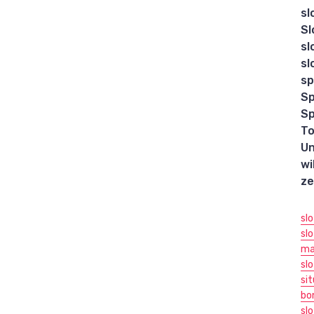
sl
Sl
sl
sl
s
Sp
S
To
Un
wi
ze
slo
sl
ma
sl
si
bo
slo