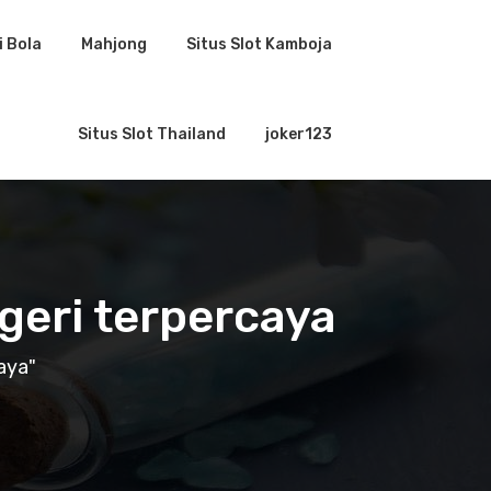
i Bola
Mahjong
Situs Slot Kamboja
Situs Slot Thailand
joker123
egeri terpercaya
aya"