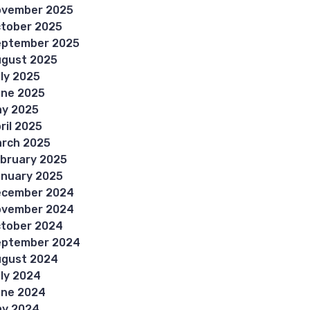
ovember 2025
tober 2025
eptember 2025
gust 2025
ly 2025
ne 2025
y 2025
ril 2025
rch 2025
bruary 2025
nuary 2025
ecember 2024
ovember 2024
tober 2024
eptember 2024
gust 2024
ly 2024
ne 2024
y 2024