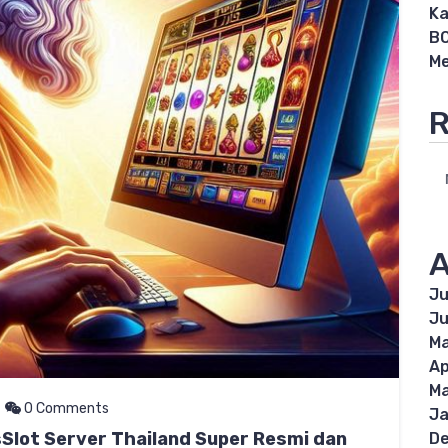
Ka
BO
Me
R
A
Ju
Ju
Ma
Ap
Ma
0 Comments
Ja
Slot Server Thailand Super Resmi dan
D