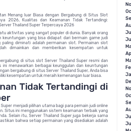
N
Oc
n Menang luar Biasa dengan Bergabung di Situs Slot
S
aya 2026, Kualitas dan Keamanan Tidak Tertandingi:
Server Thailand Super Terpercaya 2026
Au
Ju
 satu aktivitas yang sangat populer di dunia. Banyak orang
n keuntungan yang bisa didapat dari bermain game judi
Ju
g paling diminati adalah permainan slot. Permainan slot
Ma
mudah dimainkan dan memberikan kesempatan untuk
Ap
Ma
ergabung di situs slot Server Thailand Super resmi dan
tus ini menawarkan berbagai keunggulan dan keuntungan
Fe
engan bergabung di situs Server Thailand Super, Anda bisa
Ja
iki kesempatan untuk meraih kemenangan luar biasa.
D
nan Tidak Tertandingi di
N
per
Oc
S
Super menjadi pilihan utama bagi para pemain judi online
Au
n. Situs ini menggunakan sistem keamanan terbaik yang
nda. Selain itu, Server Thailand Super juga bekerja sama
Ju
stikan bahwa setiap permainan yang disediakan adalah
Ju
Ma